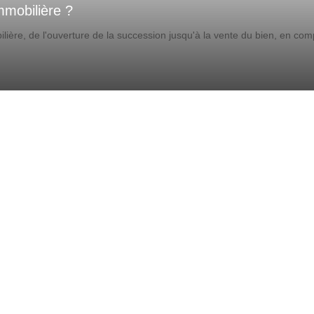
mobilière ?
re, de l'ouverture de la succession jusqu'à la vente du bien, en comp