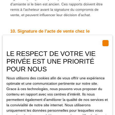
d'amiante si le bien est ancien. Ces rapports doivent être
remis à l'acheteur avant la signature du compromis de
vente, et peuvent influencer leur décision d'achat.
10. Signature de l'acte de vente chez le
notaire
LE RESPECT DE VOTRE VIE
La dernière étape du processus de vente est la signature
de l’acte de vente chez le notaire. Une fois l’acte signé, la
PRIVÉE EST UNE PRIORITÉ
transaction est considérée comme définitive. Vous
POUR NOUS
recevrez alors le
paiement du bien et l'acheteur en
devient officiellement le propriétaire
. Le notaire
Nous utilisons des cookies afin de vous offrir une expérience
s’assure que toutes les formalités légales sont
optimale et une communication pertinente sur notre site.
respectées, et que la vente se déroule dans les règles.
Grace à ces technologies, nous pouvons vous proposer du
Vous pouvez maintenant profiter des fruits de votre vente,
contenu en rapport avec vos centres d'intérêt. Ils nous
tout en ayant la certitude que toutes les démarches ont
permettent également d'améliorer la qualité de nos services et
été accomplies de
manière transparente et légale
.
la convivialité de notre site internet. Nous utiliserons
uniquement les données personnelles pour lesquelles vous