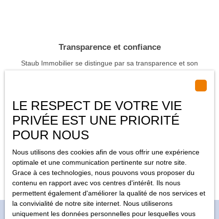
Transparence et confiance
Staub Immobilier se distingue par sa transparence et son
intégrité. L'agence s'engage à fournir des informations claires,
précises, et honnêtes à ses clients, permettant ainsi de prendre
des décisions en toute confiance. Ils veillent à ce que chaque
LE RESPECT DE VOTRE VIE
transaction soit effectuée dans le respect des normes et des
réglementations en vigueur, garantissant ainsi une sécurité
PRIVÉE EST UNE PRIORITÉ
juridique optimale. Leur objectif est de bâtir une relation de
POUR NOUS
confiance durable avec chaque client.
Nous utilisons des cookies afin de vous offrir une expérience
optimale et une communication pertinente sur notre site.
Nous contacter
Grace à ces technologies, nous pouvons vous proposer du
contenu en rapport avec vos centres d'intérêt. Ils nous
permettent également d'améliorer la qualité de nos services et
la convivialité de notre site internet. Nous utiliserons
uniquement les données personnelles pour lesquelles vous