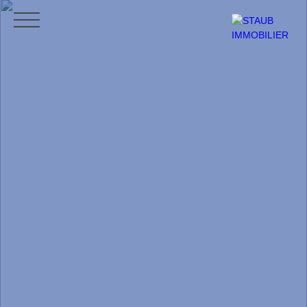
ACCUEIL
ACHETER
VENDRE
NOS AVIS
CONTACT
BLO
CONTACT