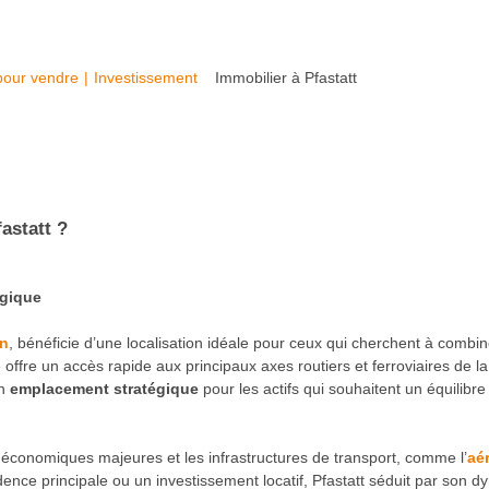
pour vendre
|
Investissement
Immobilier à Pfastatt
fastatt ?
égique
in
, bénéficie d’une localisation idéale pour ceux qui cherchent à combine
re un accès rapide aux principaux axes routiers et ferroviaires de la 
un
emplacement stratégique
pour les actifs qui souhaitent un équilibre 
s économiques majeures et les infrastructures de transport, comme l’
aé
dence principale ou un investissement locatif, Pfastatt séduit par son d