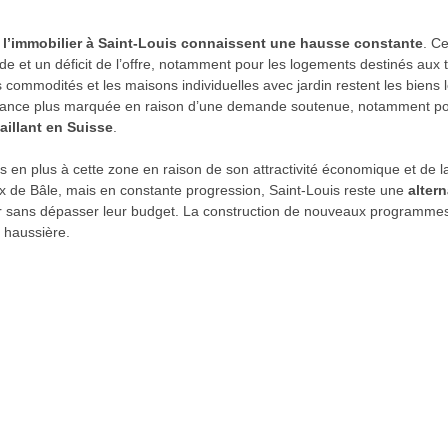
e l’immobilier à Saint-Louis connaissent une hausse constante
. C
 et un déficit de l’offre, notamment pour les logements destinés aux tra
mmodités et les maisons individuelles avec jardin restent les biens le
ssance plus marquée en raison d’une demande soutenue, notamment pour
vaillant en Suisse
.
s en plus à cette zone en raison de son attractivité économique et de la r
ux de Bâle, mais en constante progression, Saint-Louis reste une
alter
er sans dépasser leur budget. La construction de nouveaux programmes
 haussière.