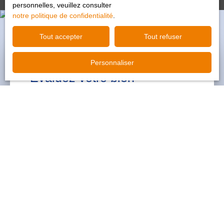
personnelles, veuillez consulter
notre politique de confidentialité
.
Tout accepter
Tout refuser
Personnaliser
Évaluez votre bien
précisément
avec
STAUB IMMOBILIER
Recevez en quelques clics l'évaluation de votre
maison ou appartement dans le Haut-Rhin.
Votre estimation