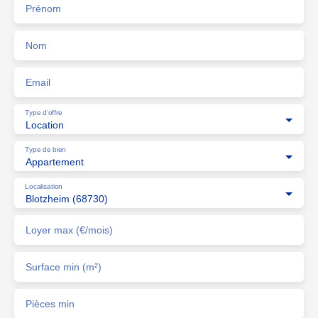
l'ascenseur, les parties communes et l'adoucisseur d'eau. Dépôt
Prénom
de garantie 1 300 €. Honoraires à la charge du locataire 1 001 €
dont 273 € pour la réalisation de l'état des lieux d'entrée.
Suivez-nous sur Facebook, Instagram et YouTube pour
Nom
découvrir nos dernières nouveautés.
Email
Type d'offre
Location
Type de bien
Appartement
Localisation
Blotzheim (68730)
Loyer max (€/mois)
Surface min (m²)
Pièces min