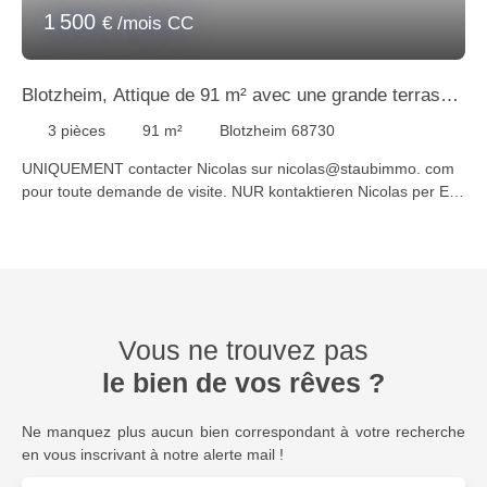
1 500
€ /mois CC
Blotzheim, Attique de 91 m² avec une grande terrasse
de 74 m²
3
pièces
91
m²
Blotzheim 68730
UNIQUEMENT contacter Nicolas sur nicolas@staubimmo. com
pour toute demande de visite. NUR kontaktieren Nicolas per E-
Mail an nicolas@staubimmo. com für etwaige
Besichtigungsanfragen. ONLY contact Nicolas at
nicolas@staubimmo. com for any visit requests. A Blotzheim,
découvrez ce bel appartement en attique de 91 m² habitables,
au 2ème étage avec ascenseur. Il comprend une entrée, un
beau séjour donnant accès à une grande terrasse de 74 m²,
Vous ne trouvez pas
une cuisine ouverte aménagée et équipée, 2 chambres, un wc
séparé, une pièce pouvant servir de dressing ou de bureau, une
le bien de vos rêves ?
buanderie, et une salle de bains équipée d'une douche, d'une
baignoire et d'un wc. A l'extérieur, vous avez un garage simple
Ne manquez plus aucun bien correspondant à votre recherche
et 1 place de parking privative. Libre de suite. Loyer 1 300 €.
en vous inscrivant à notre alerte mail !
Provisions sur charges 200 € comprenant l'eau froide,