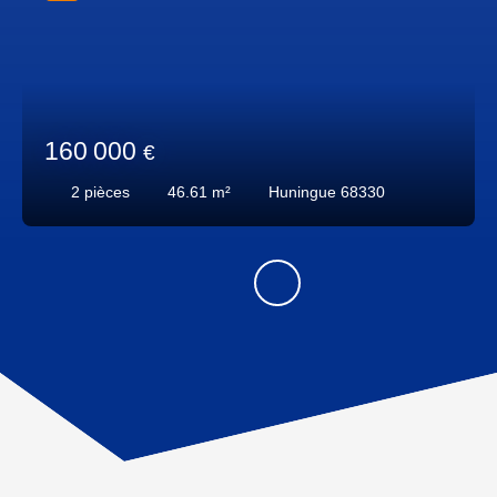
160 000
€
2
pièces
46.61
m²
Huningue 68330