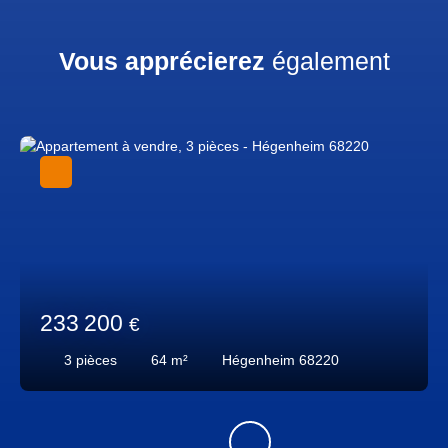
Vous apprécierez
également
233 200
€
3
pièces
64
m²
Hégenheim 68220