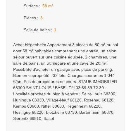
Surface
:
58
m²
Pièces
:
3
Salle de bains
:
1
Achat Hégenheim Appartement 3 pièces de 80 m² au sol
dont 58 m² habitables comprenant une entrée, un salon
séjour ouvert sur une cuisine équipée, 2 chambres, une
salle de bains, un wc séparé et une cave de 20 m².
Possibilité d'acheter un garage avec place de parking.
Bien en copropriété : 32 lots. Charges courantes 1 044
€/an. Pas de procédures en cours. STAUB IMMOBILIER
68300 SAINT-LOUIS / BASEL Tél 03 89 89 72 30 -
Localités proches du bien à vendre : Saint-Louis 68300,
Huningue 68330, Village-Neuf 68128, Rosenau 68128,
Kembs 68680, Niffer 68680, Hégenheim 68220,
Hésingue 68220, Blotzheim 68730, Bartenheim 68870,
Sierentz 68510, Basel