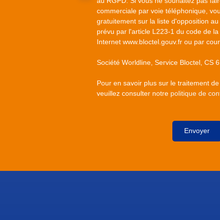
au RGPD. Si vous ne souhaitez pas faire
commerciale par voie téléphonique, vou
gratuitement sur la liste d'opposition 
prévu par l'article L223-1 du code de la
Internet www.bloctel.gouv.fr ou par cour
Société Worldline, Service Bloctel, C
Pour en savoir plus sur le traitement d
veuillez consulter notre
politique de conf
Envoyer