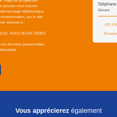
 l'objet de prospection
Stéphan
s pouvez vous inscrire
Gérant
au démarchage téléphonique,
 consommation, sur le site
rier adressé à :
+33 3 8
S 61311, 41013 BLOIS CEDEX.
Envoyer
e vos données personnelles,
identialité
.
Vous apprécierez
également