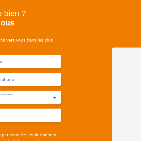
e bien ?
nous
ons vers vous dans les plus
m
éphone
souhaitez
s personnelles conformément