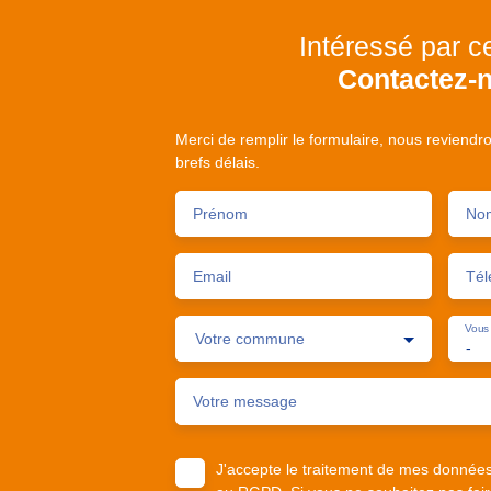
Intéressé par c
Contactez-
Merci de remplir le formulaire, nous reviendr
brefs délais.
Prénom
No
Email
Tél
Vous 
Votre commune
-
Votre message
J'accepte le traitement de mes donnée