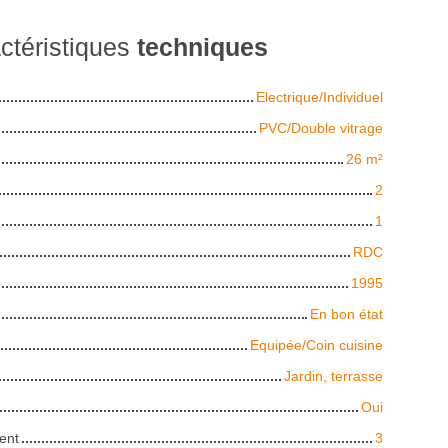
ctéristiques
techniques
Electrique/Individuel
PVC/Double vitrage
26
m²
2
1
RDC
1995
En bon état
Equipée/Coin cuisine
Jardin, terrasse
Oui
ent
3