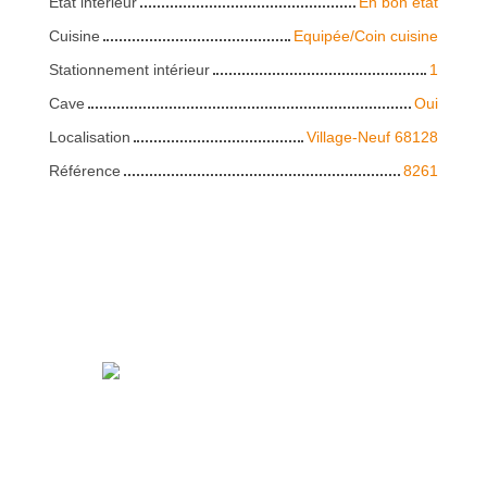
État intérieur
En bon état
Cuisine
Equipée/Coin cuisine
Stationnement intérieur
1
Cave
Oui
Localisation
Village-Neuf 68128
Référence
8261