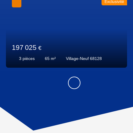
Exclusivité
197 025
€
3
pièces
65
m²
Village-Neuf 68128