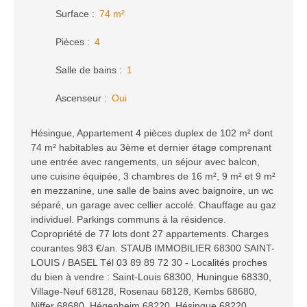
Surface
:
74
m²
Pièces
:
4
Salle de bains
:
1
Ascenseur
:
Oui
Hésingue, Appartement 4 pièces duplex de 102 m² dont
74 m² habitables au 3ème et dernier étage comprenant
une entrée avec rangements, un séjour avec balcon,
une cuisine équipée, 3 chambres de 16 m², 9 m² et 9 m²
en mezzanine, une salle de bains avec baignoire, un wc
séparé, un garage avec cellier accolé. Chauffage au gaz
individuel. Parkings communs à la résidence.
Copropriété de 77 lots dont 27 appartements. Charges
courantes 983 €/an. STAUB IMMOBILIER 68300 SAINT-
LOUIS / BASEL Tél 03 89 89 72 30 - Localités proches
du bien à vendre : Saint-Louis 68300, Huningue 68330,
Village-Neuf 68128, Rosenau 68128, Kembs 68680,
Niffer 68680, Hégenheim 68220, Hésingue 68220,