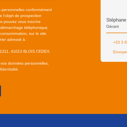
s personnelles conformément
 l'objet de prospection
Stéphan
s pouvez vous inscrire
Gérant
au démarchage téléphonique,
 consommation, sur le site
rier adressé à :
+33 3 8
S 61311, 41013 BLOIS CEDEX.
Envoyer
e vos données personnelles,
identialité
.