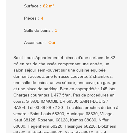
Surface
:
82
m²
Pièces
:
4
Salle de bains
:
1
Ascenseur
:
Oui
Saint-Louis Appartement 4 pièces d'une surface de 82
m² en rez de chaussée comprenant une entrée, un
salon séjour semi-ouvert sur une cuisine équipée
donnant accès à une terrasse couverte, 2 chambres,
une salle de bains, un wc séparé, une cave, un garage
et une place de parking. Bien en copropriété : 145 lots.
Charges courantes 1 477 €/an. Pas de procédures en
cours. STAUB IMMOBILIER 68300 SAINT-LOUIS /
BASEL Tél 03 89 89 72 30 - Localités proches du bien à
vendre : Saint-Louis 68300, Huningue 68330, Village-
Neuf 68128, Rosenau 68128, Kembs 68680, Niffer
68680, Hégenheim 68220, Hésingue 68220, Blotzheim
68730, Bartenheim 68870, Sierentz 68510, Basel