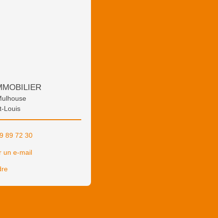
MMOBILIER
Mulhouse
t-Louis
9 89 72 30
 un e-mail
dre