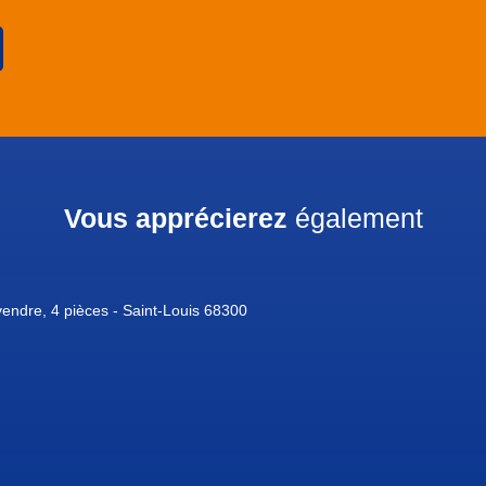
Vous apprécierez
également