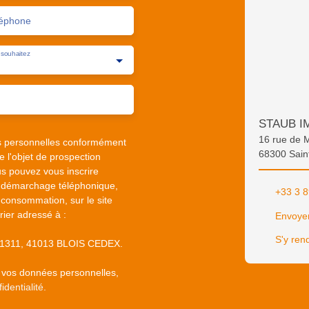
éphone
souhaitez
STAUB I
16 rue de 
s personnelles conformément
68300 Sain
 l'objet de prospection
s pouvez vous inscrire
au démarchage téléphonique,
+33 3 8
 consommation, sur le site
rier adressé à :
Envoyer
S'y ren
S 61311, 41013 BLOIS CEDEX.
e vos données personnelles,
identialité
.