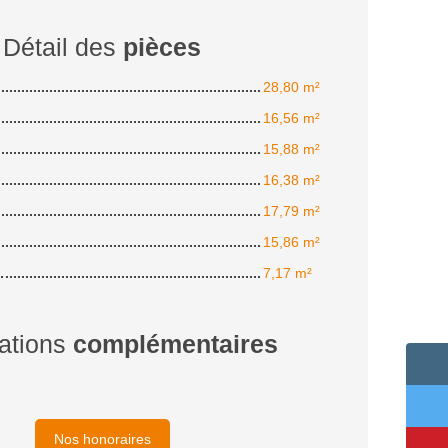
Détail des
pièces
28,80 m²
16,56 m²
15,88 m²
16,38 m²
17,79 m²
15,86 m²
7,17 m²
ations
complémentaires
Nos honoraires