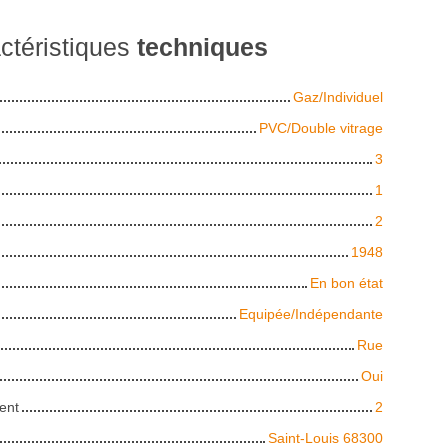
ctéristiques
techniques
Gaz/Individuel
PVC/Double vitrage
3
1
2
1948
En bon état
Equipée/Indépendante
Rue
Oui
ent
2
Saint-Louis 68300