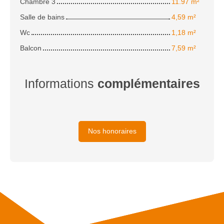
Chambre 3
11.97 m²
Salle de bains
4,59 m²
Wc
1,18 m²
Balcon
7,59 m²
Informations
complémentaires
Nos honoraires