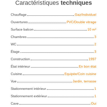
Caractéristiques
techniques
Chauffage
Gaz/Individuel
Ouvertures
PVC/Double vitrage
Surface balcon
10
m²
Chambres
3
WC
2
Étage
3
Construction
1997
État intérieur
En bon état
Cuisine
Equipée/Coin cuisine
Vue
Jardin, terrasse
Stationnement intérieur
1
Stationnement extérieur
1
Cave
Oui