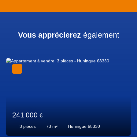
Vous apprécierez
également
241 000
€
3
pièces
73
m²
Huningue 68330