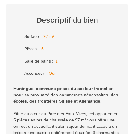
Descriptif
du bien
Surface
:
97
m²
Pièces
:
5
Salle de bains
:
1
Ascenseur
:
Oui
Huningue, commune prisée du secteur frontalier
pour sa proximité des commerces nécessaires, des
écoles, des frontières Suisse et Allemande.
Situé au cœur du Parc des Eaux Vives, cet appartement
5 pièces en rez de chaussée de 97 m² vous offre une
entrée, un accueillant salon séjour donnant accès à un
balcon, une cuisine entièrement équipée, 3 charmantes