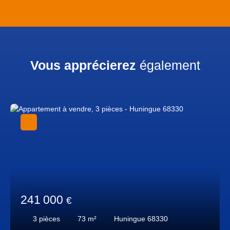
Vous apprécierez
également
241 000
€
3
pièces
73
m²
Huningue 68330