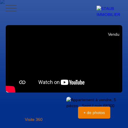
ACCUEIL
ACHETER
VENDRE
NOS AVIS
CONTACT
BLO
Vendu
CONTACT
+ de photos
Visite 360