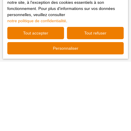
notre site, à l'exception des cookies essentiels à son
fonctionnement. Pour plus d'informations sur vos données
J'accepte le traitement de mes données personnelles
personnelles, veuillez consulter
conformément au RGPD. Si vous ne souhaitez pas faire
notre politique de confidentialité
.
l'objet de prospection commerciale par voie téléphonique,
vous pouvez vous inscrire gratuitement sur la liste
Tout accepter
Tout refuser
d'opposition au démarchage téléphonique, prévu par
l'article L223-1 du code de la consommation, sur le site
Personnaliser
Internet www.bloctel.gouv.fr ou par courrier adressé à :
Société Worldline, Service Bloctel, CS 61311, 41013
BLOIS CEDEX.
Pour en savoir plus sur le traitement de vos données
personnelles, veuillez consulter notre
politique de
confidentialité
.
Recevoir des annonces