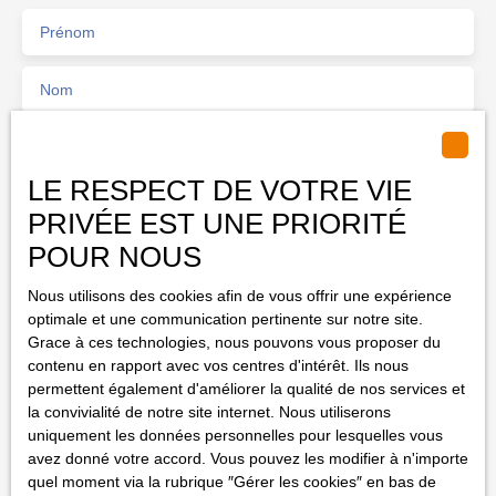
Prénom
Nom
Email
LE RESPECT DE VOTRE VIE
Type d'offre
Vente
PRIVÉE EST UNE PRIORITÉ
POUR NOUS
Type de bien
Appartement
Nous utilisons des cookies afin de vous offrir une expérience
Localisation
optimale et une communication pertinente sur notre site.
Blotzheim (68730)
Grace à ces technologies, nous pouvons vous proposer du
contenu en rapport avec vos centres d'intérêt. Ils nous
Budget max (€)
permettent également d'améliorer la qualité de nos services et
la convivialité de notre site internet. Nous utiliserons
uniquement les données personnelles pour lesquelles vous
Surface min (m²)
avez donné votre accord. Vous pouvez les modifier à n'importe
quel moment via la rubrique ″Gérer les cookies″ en bas de
Pièces min