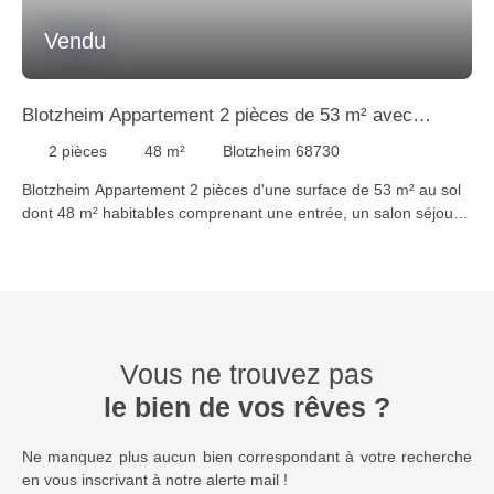
Vendu
Blotzheim Appartement 2 pièces de 53 m² avec
terrasse, garage et parking privée
2
pièces
48
m²
Blotzheim 68730
Blotzheim Appartement 2 pièces d'une surface de 53 m² au sol
dont 48 m² habitables comprenant une entrée, un salon séjour
ouvert sur une cuisine équipée donnant accès à une terrasse de
13 m², une grande chambre avec placards muraux, une salle de
bains équipée avec wc, un garage et une place de parking.
STAUB IMMOBILIER 68300 SAINT-LOUIS / BASEL Tél 03 89 89
72 30 - Localités proches du bien à vendre : Huningue 68330,
Hégenheim 68220, Hésingue 68220, Blotzheim 68730,
Vous ne trouvez pas
Bartenheim 68870, Sierentz 68510, Basel
le bien de vos rêves ?
Ne manquez plus aucun bien correspondant à votre recherche
en vous inscrivant à notre alerte mail !