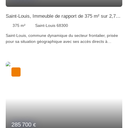
Saint-Louis, Immeuble de rapport de 375 m² sur 2,70
ares
375
m²
Saint-Louis 68300
Saint-Louis, commune dynamique du secteur frontalier, prisée
pour sa situation géographique avec ses accès directs à
l’autoroute, à la gare et à l’aéroport Bâle Mulhouse. Au cœur de
la ville, venez visiter cet immeuble de rapport à rénover avec un
fort potentiel de rentabilité comprenant au rez de chaussée un
spacieux local commercial de 78 m² et un bureau indépendant
de 22 m², au 1er étage découvrez un appartement de 105 m²,
le 2ème étage est également composé d'un appartement de
105 m², le 3ème étage est composé d'un appartement 50 m² et
un grand sous sol de 110 m² et à l'arrière de l'immeuble il y a
une cour extérieure. Pour plus d’informations, contactez-nous
au +33 (0)3 89 89 72 30 ou sur info@staubimmo. com Suivez-
nous sur Facebook, Instagram et YouTube pour découvrir nos
dernières nouveautés.
285 700
€