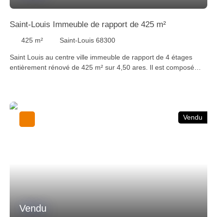
Saint-Louis Immeuble de rapport de 425 m²
425
m²
Saint-Louis 68300
Saint Louis au centre ville immeuble de rapport de 4 étages
entièrement rénové de 425 m² sur 4,50 ares. Il est composé
d'un commerce de 90 m², 3 logements 4 pièces identiques (de
86 m² à 88 m² env. ) avec terrasse et un 4 ème logement
aménageable de 74m² sous les combles. Sous-sol: 5 caves,
local vélos. Chaque appartement de 4 pièces comprend: entrée,
Vendu
séjour, cuisine équipée carrelée avec terrasse, 3 chambres,
salle de bains, WC séparé, 2 dégagements. Chauffage au gaz
individuel. Aire fermée pour les vélos. Jardin commun pour les
locataires. TF : 3 20. Loyers 50 000 € à l'année. Possible de
construire un petit immeuble de 338 m² de surface plancher sur
le parking arrière.
Vendu