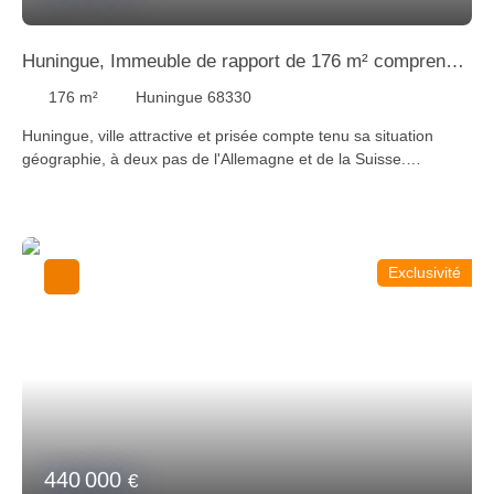
Huningue, Immeuble de rapport de 176 m² comprenant
3 logements
176
m²
Huningue 68330
Huningue, ville attractive et prisée compte tenu sa situation
géographie, à deux pas de l'Allemagne et de la Suisse.
Immeuble de rapport de 176 m² à rénover comprenant 3
appartements dont 2 logements 3 pièces et un 4 pièces en
duplex. Possibilité de faire un 4ème logement à la place du
duplex. Pour plus d’informations, veuillez contacter Mathieu au
Exclusivité
+33 (0)6 07 67 06 79 ou par mail à mathieu@staubimmo. com
Suivez-nous sur Facebook, Instagram et YouTube pour
découvrir nos dernières nouveautés.
440 000
€