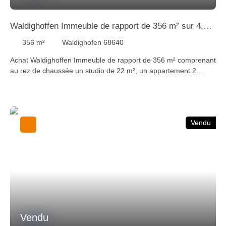
Waldighoffen Immeuble de rapport de 356 m² sur 4,15
ares
356
m²
Waldighofen 68640
Achat Waldighoffen Immeuble de rapport de 356 m² comprenant
au rez de chaussée un studio de 22 m², un appartement 2
pièces de 55 m², un appartement 3 pièces de 72 m², au 1er
étage 2 appartements 2 pièces de 53 m² et 55 m², au 2ème
étage un appartement 3 pièces de 99 m². Le tout sur 4,15 ares
de terrain. Loyer annuel de 33 600 € net hors charges. STAUB
Vendu
IMMOBILIER 68300 SAINT-LOUIS / BASEL Tél 03 89 89 72 30 -
Localités proches du bien à vendre : Altkirch 68130, Hirsingue
68560, Ferrette 68480, Carspach 68130, Illfurth 68720,
Dannemarie 68210, Wittersdorf 68130, Walheim 68130,
Burnhaupt-le-bas 68520, Waldighoffen 68640, Seppois-le-bas
68580
Vendu