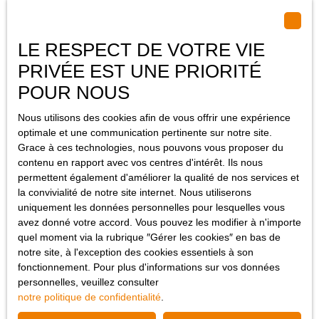
Saint-Louis Proche frontière Immeuble de rapport
LE RESPECT DE VOTRE VIE
d'environ 340 m² sur 5,64 ares de terrain
340
m²
Saint-Louis 68300
PRIVÉE EST UNE PRIORITÉ
Achat Saint-Louis Proche frontière Immeuble de rapport da
POUR NOUS
environ 340 m² composée au rez de chaussée de 2
appartements 3 pièces da environ 55 m² comprenant une
Nous utilisons des cookies afin de vous offrir une expérience
entrée, un salon séjour, une cuisine, 2 chambres et une salle da
optimale et une communication pertinente sur notre site.
eau avec wc, au 1er étage, 2 appartements 3 pièces de 60 m²
Grace à ces technologies, nous pouvons vous proposer du
comprenant une entrée, un salon séjour, une cuisine, 2
contenu en rapport avec vos centres d'intérêt. Ils nous
Vendu
chambres et une salle da eau avec wc, au 2ème étage, un
permettent également d'améliorer la qualité de nos services et
appartement 3 pièces de 70 m² comprenant une entrée, un
la convivialité de notre site internet. Nous utiliserons
salon séjour, une cuisine, 2 chambres et une salle de bains avec
uniquement les données personnelles pour lesquelles vous
wc et un appartement 2 pièces de 40 m² comprenant une
avez donné votre accord. Vous pouvez les modifier à n'importe
entrée, un salon séjour, une chambre et une salle da eau avec
quel moment via la rubrique ″Gérer les cookies″ en bas de
wc. Au sous-sol, une buanderie et 6 caves. A la extérieur, une
notre site, à l'exception des cookies essentiels à son
cour. Le tout sur un terrain de 5,64 ares. Loyer annuels de 39
fonctionnement. Pour plus d'informations sur vos données
360 € Brut hors charges. STAUB IMMOBILIER 68300 SAINT-
personnelles, veuillez consulter
LOUIS / BASEL Tél 03 89 89 72 30 - Localités proches du bien
notre politique de confidentialité
.
Vendu
à vendre : Saint-Louis 68300, Huningue 68330, Village-Neuf