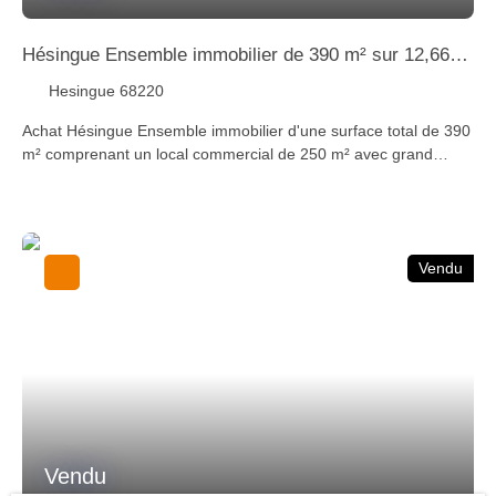
Hésingue Ensemble immobilier de 390 m² sur 12,66
ares
Hesingue 68220
Achat Hésingue Ensemble immobilier d'une surface total de 390
m² comprenant un local commercial de 250 m² avec grand
sous-sol, à l'étage, un appartement de 140 m² avec salon séjour
donnant accès à une terrasse de 60 m², cuisine équipée, 4
chambres et une salle de bains. Le tout sur 12,66 ares. STAUB
IMMOBILIER 68300 SAINT-LOUIS / BASEL Tél 03 89 89 72 30 -
Vendu
Localités proches du bien à vendre : Saint-Louis 68300,
Huningue 68330, Village-Neuf 68128, Rosenau 68128, Kembs
68680, Niffer 68680, Hégenheim 68220, Hésingue 68220,
Blotzheim 68730, Bartenheim 68870, Sierentz 68510, Basel
Vendu