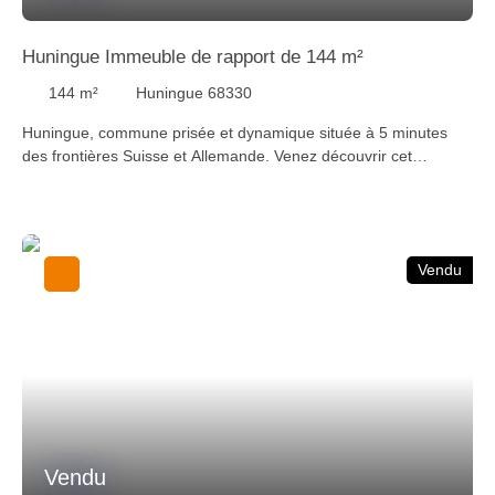
Huningue Immeuble de rapport de 144 m²
144
m²
Huningue 68330
Huningue, commune prisée et dynamique située à 5 minutes
des frontières Suisse et Allemande. Venez découvrir cet
immeuble de rapport proche de la passerelle d'une surface de
144 m² composé de 2 studios et 2 appartements 2 pièces
comprenant une entrée, un salon, une cuisine équipée, une
salle de bains et un wc séparé. 3 caves. 4 garages. Le tout en
Vendu
très bon état. Le tout sur 2,23 ares de terrain. Actuellement le
tout est loué. Loyer mensuel de 2 170 € net hors charges. TF :
1 250 €. Pour plus d’informations, contactez-nous au +33 (0)3
89 89 72 30 ou sur info@staubimmo. com Suivez-nous sur
Facebook, Instagram et YouTube pour découvrir nos dernières
nouveautés.
Vendu