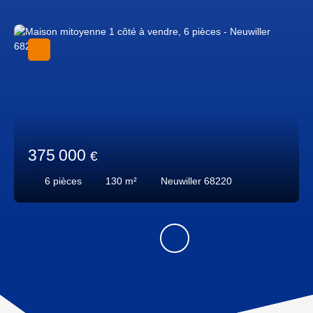
375 000
€
6
pièces
130
m²
Neuwiller 68220