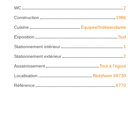
WC
2
Construction
1986
Cuisine
Equipée/Indépendante
Exposition
Sud
Stationnement intérieur
1
Stationnement extérieur
2
Assainissement
Tout à l'égout
Localisation
Blotzheim 68730
Référence
6770