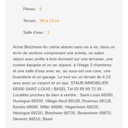
Pièces
:
5
Terrain
:
06 a 13 ca
Salle d'eau
:
1
Achat Blotzheim Au calme absolu sans vis à vis, dans un
écrin de verdure comprenant une entrée, un salon
séjour avec poêle à bois donnant sur une terrasse, une
cuisine équipée et un wc séparé, à l'étage 3 chambres
et une salle d'eau avec wc, au sous-sol une cave, une
buanderie et un garage. Le tout sur un terrain de 6,13
ares avec un carport et un spa. STAUB IMMOBILIER
68300 SAINT-LOUIS / BASEL Tél 03 89 89 72 30 -
Localités proches du bien à vendre : Saint-Louis 68300,
Huningue 68330, Village-Neuf 68128, Rosenau 68128,
Kembs 68680, Niffer 68680, Hégenheim 68220,
Hésingue 68220, Blotzheim 68730, Bartenheim 68870,
Sierentz 68510, Basel