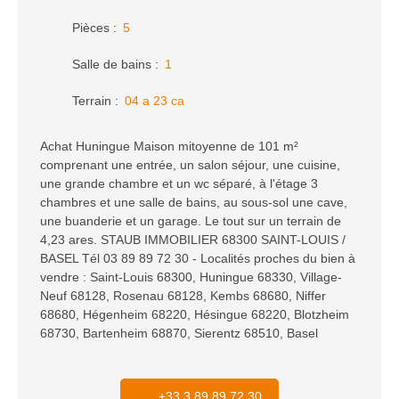
Pièces
:
5
Salle de bains
:
1
Terrain
:
04 a 23 ca
Achat Huningue Maison mitoyenne de 101 m²
comprenant une entrée, un salon séjour, une cuisine,
une grande chambre et un wc séparé, à l'étage 3
chambres et une salle de bains, au sous-sol une cave,
une buanderie et un garage. Le tout sur un terrain de
4,23 ares. STAUB IMMOBILIER 68300 SAINT-LOUIS /
BASEL Tél 03 89 89 72 30 - Localités proches du bien à
vendre : Saint-Louis 68300, Huningue 68330, Village-
Neuf 68128, Rosenau 68128, Kembs 68680, Niffer
68680, Hégenheim 68220, Hésingue 68220, Blotzheim
68730, Bartenheim 68870, Sierentz 68510, Basel
+33 3 89 89 72 30