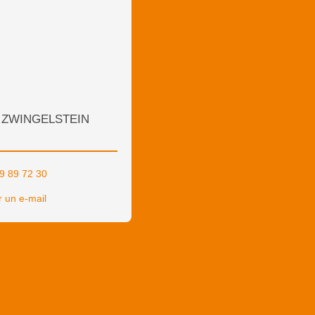
e ZWINGELSTEIN
9 89 72 30
 un e-mail