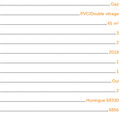
Gaz
PVC/Double vitrage
45
m²
3
2
2018
1
1
Oui
2
Huningue 68330
6856