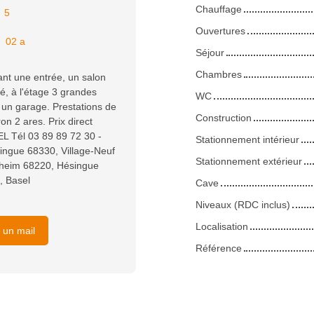
Chauffage
:
5
Ouvertures
:
02 a
Séjour
Chambres
t une entrée, un salon
é, à l'étage 3 grandes
WC
 un garage. Prestations de
Construction
on 2 ares. Prix direct
 Tél 03 89 89 72 30 -
Stationnement intérieur
ningue 68330, Village-Neuf
Stationnement extérieur
heim 68220, Hésingue
, Basel
Cave
Niveaux (RDC inclus)
Localisation
 un mail
Référence