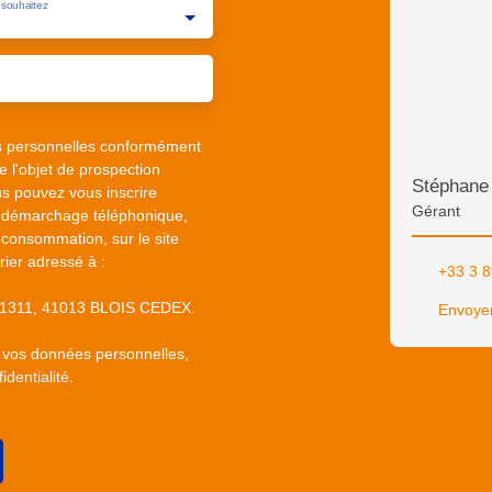
souhaitez
s personnelles conformément
 l'objet de prospection
Stéphan
s pouvez vous inscrire
Gérant
au démarchage téléphonique,
 consommation, sur le site
rier adressé à :
+33 3 8
S 61311, 41013 BLOIS CEDEX.
Envoyer
e vos données personnelles,
identialité
.