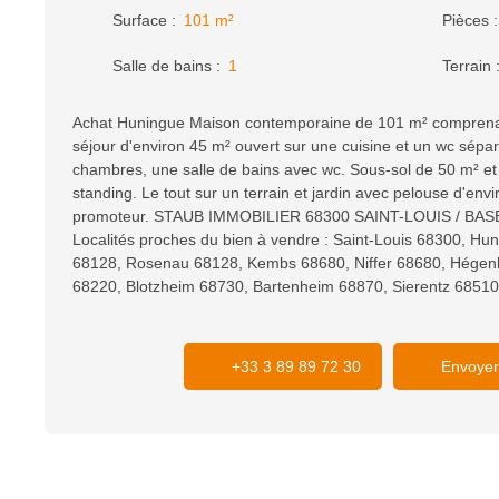
Surface
:
101
m²
Pièces
Salle de bains
:
1
Terrain
Achat Huningue Maison contemporaine de 101 m² comprenan
séjour d'environ 45 m² ouvert sur une cuisine et un wc sépar
chambres, une salle de bains avec wc. Sous-sol de 50 m² et
standing. Le tout sur un terrain et jardin avec pelouse d'envir
promoteur. STAUB IMMOBILIER 68300 SAINT-LOUIS / BASEL
Localités proches du bien à vendre : Saint-Louis 68300, Hu
68128, Rosenau 68128, Kembs 68680, Niffer 68680, Hégen
68220, Blotzheim 68730, Bartenheim 68870, Sierentz 68510
+33 3 89 89 72 30
Envoyer