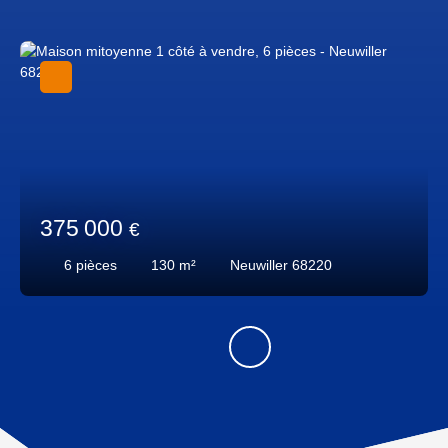
375 000
€
6
pièces
130
m²
Neuwiller 68220