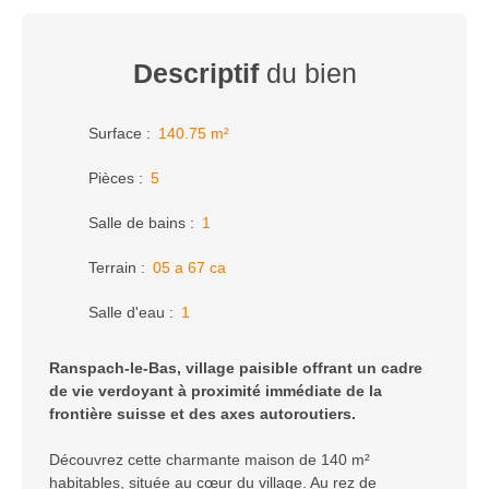
Descriptif
du bien
Surface
:
140.75
m²
Pièces
:
5
Salle de bains
:
1
Terrain
:
05 a 67 ca
Salle d'eau
:
1
Ranspach-le-Bas, village paisible offrant un cadre
de vie verdoyant à proximité immédiate de la
frontière suisse et des axes autoroutiers.
Découvrez cette charmante maison de 140 m²
habitables, située au cœur du village. Au rez de