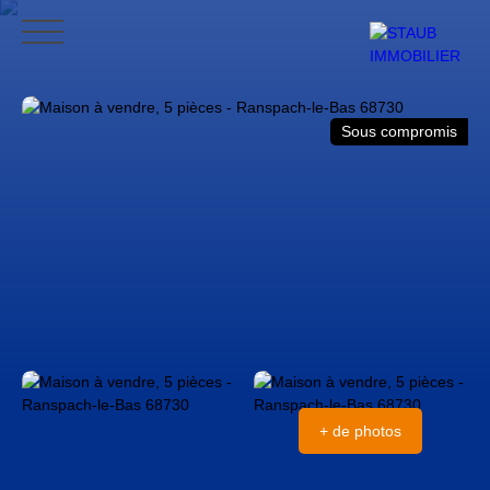
ACCUEIL
ACHETER
VENDRE
NOS AVIS
CONTACT
BLO
Sous compromis
CONTACT
+ de photos