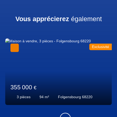
Vous apprécierez
également
Exclusivité
355 000
€
3
pièces
94
m²
Folgensbourg 68220