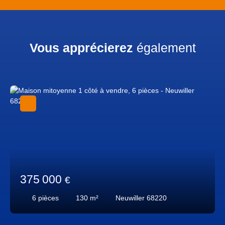
Vous apprécierez
également
375 000
€
6
pièces
130
m²
Neuwiller 68220