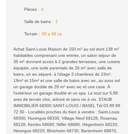
Pièces
:
6
Salle de bains
:
2
Terrain
:
05 a 88 ca
Achat Saint-Louis Maison de 150 m² au sol dont 138 m²
habitables comprenant une entrée, un salon séjour de
35 m² donnant accès à 2 grandes terrasses, une cuisine
équipée, une suite parentale de 26 m² avec salle de
bains, un wc séparé, à l'étage 3 chambres de 23m²,
19m² et 15m² et une salle de bains avec wc, au sous sol
un garage double de 28 m² avec wc et une cave. À
l'extérieur un garage double et un spa. Le tout sur 5,88
ares de terrain clos, arboré et sans vis à vis. STAUB
IMMOBILIER 68300 SAINT-LOUIS / BASEL Tél 03 89 89
72 30 - Localités proches du bien à vendre : Saint-Louis
68300, Huningue 68330, Village-Neuf 68128, Rosenau
68128, Kembs 68680, Niffer 68680, Hégenheim 68220,
Hésingue 68220, Blotzheim 68730, Bartenheim 68870,