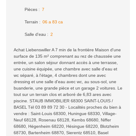
Pièces
:
7
Terrain
:
06 a 83 ca
Salle d'eau
:
2
Achat Liebenswiller A 7 min de la frontière Maison d'une
surface de 135 m² comprenant au rez de chaussée une
entrée, un salon séjour donnant accès à une terrasse,
une cuisine équipée, une chambre avec salle d'eau et
wc séparé, à l'étage, 4 chambres dont une avec
dressing et une salle d'eau avec wc, au sous-sol, une
buanderie, une grande pièce et un garage 2 voitures. Le
tout sur un terrain clos et arboré de 6,83 ares avec
piscine. STAUB IMMOBILIER 68300 SAINT-LOUIS /
BASEL Tél 03 89 89 72 30 - Localités proches du bien à
vendre : Saint-Louis 68300, Huningue 68330, Village-
Neuf 68128, Rosenau 68128, Kembs 68680, Niffer
68680, Hégenheim 68220, Hésingue 68220, Blotzheim
68730, Bartenheim 68870, Sierentz 68510, Basel