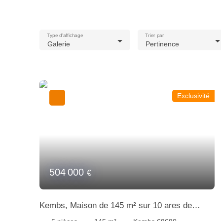
Type d'affichage
Trier par
Galerie
Pertinence
Exclusivité
504 000
€
Kembs, Maison de 145 m² sur 10 ares de
terrain