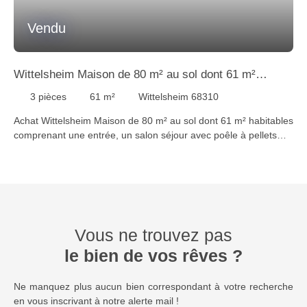
Vendu
Wittelsheim Maison de 80 m² au sol dont 61 m²
habitables sur 4,76 ares
3
pièces
61
m²
Wittelsheim 68310
Achat Wittelsheim Maison de 80 m² au sol dont 61 m² habitables
comprenant une entrée, un salon séjour avec poêle à pellets
ouvert sur une cuisine équipée, une terrasse, un cellier, à
l'étage 2 chambres de 14 m² dont une avec 2 placards muraux,
au sous-sol une pièce/bureau pouvant faire office de chambre,
une salle de bains équipée avec douche à l'italienne et
baignoire. Garages 2 voitures. Le tout sur 4,76 ares de terrain
clos. STAUB IMMOBILIER 68300 SAINT-LOUIS / BASEL Tél 03
Vous ne trouvez pas
89 89 72 30 - Localités proches du bien à vendre : Reiningue
68950, Lutterbach 68640, Morschwiller-le-bas 68790,
le bien de vos rêves ?
Heimsbrunn 68990, Wittelsheim 68310, Schweighouse-Thann
68520, Cernay 68706, Aspach-le-bas 68700, Galfingue 68990,
Ne manquez plus aucun bien correspondant à votre recherche
Pfastatt 68120
en vous inscrivant à notre alerte mail !