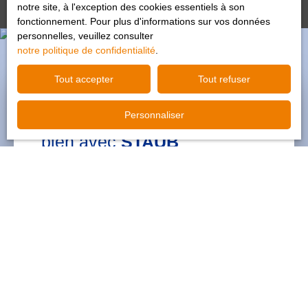
notre site, à l'exception des cookies essentiels à son
fonctionnement. Pour plus d'informations sur vos données
personnelles, veuillez consulter
notre politique de confidentialité
.
Tout accepter
Tout refuser
Personnaliser
Estimez gratuitement votre
bien avec
STAUB
IMMOBILIER
Obtenez en deux minutes une estimation fiable et
sans frais de votre logement. En nous confiant son
estimation, vous débutez votre vente sur de bonnes
bases.
Votre estimation