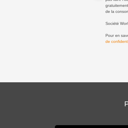
gratuitement
de la consom
Société Wor
Pour en savo
de confidenti
P