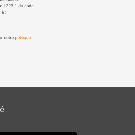
cle L223-1 du code
 à :
er notre
politique
sé