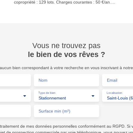
copropriété : 129 lots. Charges courantes : 50 €/an.
Pas de procédures en cours. Pour plus d’informations,
contactez-nous au +33 (0)3 89 89 72 30 ou sur
info@staubimmo. com Suivez-nous sur Facebook,
Instagram et YouTube pour découvrir nos dernières
nouveautés.
Vous ne trouvez pas
le bien de vos rêves ?
ucun bien correspondant à votre recherche en vous inscrivant à notre 
Nom
Email
Type de bien
Localisation
Stationnement
Saint-Louis (
Surface min (m²)
e traitement de mes données personnelles conformément au RGPD. Si 
objet de prospection commerciale par voie téléphonique, vous pouvez vo