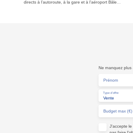
directs à l’autoroute, à la gare et à l’aéroport Bâle
Mulhouse. Au centre-ville de Saint-Louis, à la Croisée
des Lys, double place de parking souterraine. Bien en
copropriété : 165 lots. Charges courantes : 239 €/an.
Pas de procédures en cours. Pour plus d’informations,
contactez-nous au +33 (0)3 89 89 72 30 ou sur
info@staubimmo. com Suivez-nous sur Facebook,
Instagram et YouTube pour découvrir nos dernières
nouveautés.
Ne manquez plus a
Prénom
Type d'offre
Vente
Budget max (€)
J'accepte l
pas faire l'