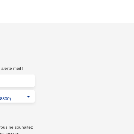
alerte mail !
68300)
vous ne souhaitez
us inscrire