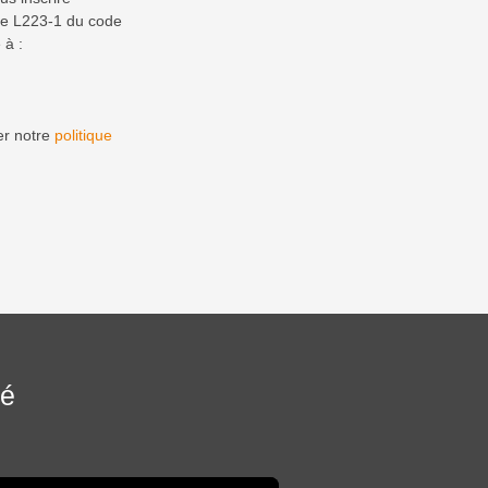
cle L223-1 du code
 à :
er notre
politique
sé