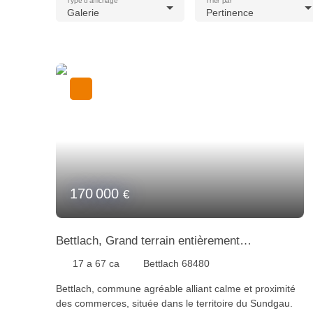
Type d'affichage
Trier par
Galerie
Pertinence
170 000
€
Bettlach, Grand terrain entièrement
constuctible de 17,67 ares
17 a 67 ca
Bettlach 68480
Bettlach, commune agréable alliant calme et proximité
des commerces, située dans le territoire du Sundgau.