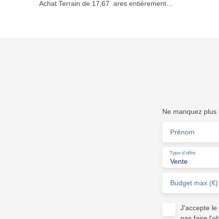
Achat Terrain de 17,67 ares entièrement
constructibles. Libre de constructeurs et d'architectes.
Possibilité de scinder le terrain en deux. Pour plus
d’informations, contactez Nicolas au +33 (0)7 71 18 14
40 ou sur nicolas@staubimmo. com Suivez-nous sur
Facebook, Instagram et YouTube pour découvrir nos
dernières nouveautés.
Ne manquez plus a
Prénom
Type d'offre
Vente
Budget max (€)
J'accepte l
pas faire l'