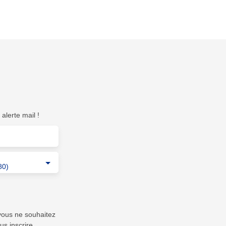
alerte mail !
80)
vous ne souhaitez
us inscrire