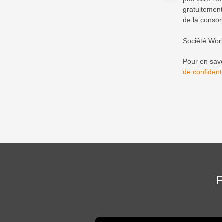
gratuitement
de la consom
Société Wor
Pour en savo
de confidenti
P