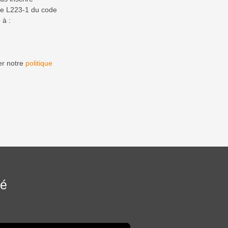
cle L223-1 du code
 à :
er notre
politique
sé