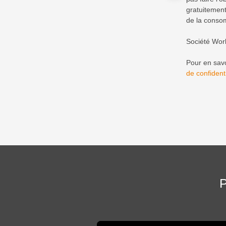
gratuitement
de la consom
Société Wor
Pour en savo
de confidenti
P