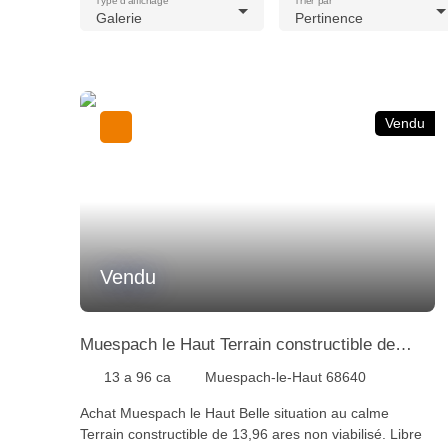
Type d'affichage
Trier par
Galerie
Pertinence
Vendu
Vendu
Muespach le Haut Terrain constructible de
13,96 ares non viabilisé
13 a 96 ca
Muespach-le-Haut 68640
Achat Muespach le Haut Belle situation au calme
Terrain constructible de 13,96 ares non viabilisé. Libre