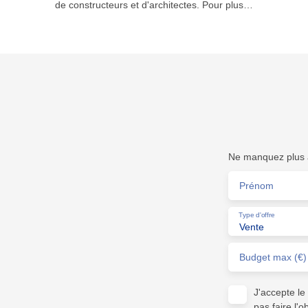
de constructeurs et d'architectes. Pour plus
d’informations, contactez-nous au +33 (0)3 89 89 72 30
ou sur info@staubimmo. com Suivez-nous sur
Facebook, Instagram et YouTube pour découvrir nos
dernières nouveautés.
Ne manquez plus a
Prénom
Type d'offre
Vente
Budget max (€)
J'accepte l
pas faire l'