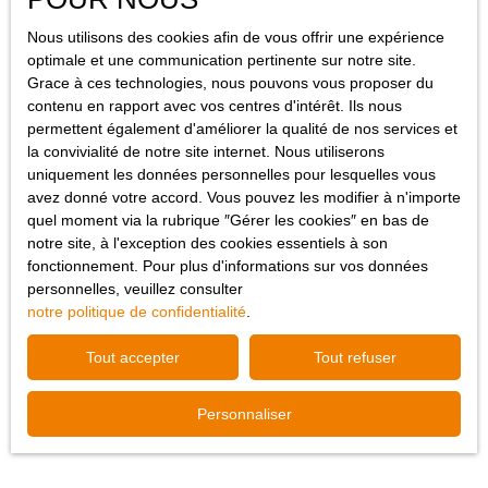
870 €/an. Pas de procédures en cours. Pour plus
d’informations, veuillez contacter Laura au +33 (0)6 73 44 41 10
Nous utilisons des cookies afin de vous offrir une expérience
ou laura@staubimmo. com Suivez-nous sur Facebook,
optimale et une communication pertinente sur notre site.
Instagram et YouTube pour découvrir nos dernières
Grace à ces technologies, nous pouvons vous proposer du
Sous compromis
nouveautés.
contenu en rapport avec vos centres d'intérêt. Ils nous
permettent également d'améliorer la qualité de nos services et
la convivialité de notre site internet. Nous utiliserons
Village-Neuf, Très bal attique 3 pièces de 69 m² avec
uniquement les données personnelles pour lesquelles vous
42 m² de terrasse
avez donné votre accord. Vous pouvez les modifier à n'importe
3
pièces
69
m²
Village-Neuf 68128
quel moment via la rubrique ″Gérer les cookies″ en bas de
notre site, à l'exception des cookies essentiels à son
Village-Neuf est une commune pleine de dynamisme et où il fait
fonctionnement. Pour plus d'informations sur vos données
bon vivre, qui possède une proximité idéale que ce soit avec les
personnelles, veuillez consulter
infrastructures ou les frontières Suisses et Allemande.
notre politique de confidentialité
.
Découvrez ce magnifique appartement 3 pièces de 69 m² en
attique avec sa belle et spacieuse terrasse de 42 m². Ce
Tout accepter
Tout refuser
logement comprend une entrée, un salon séjour ouvert sur une
Sous compromis
belle cuisine aménagée et équipée de qualité, 2 chambres à
coucher dont une grande de 15 m², une salle de bains avec
Personnaliser
baignoire, douche et wc et la terrasse qui dessert toutes les
pièces de vie. Le logement est composé également d'une cave,
d'un garage et d'une place de parking à l'extérieur. Bien en