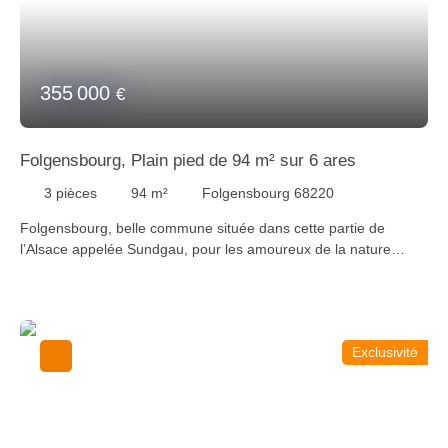
d’informations, veuillez contacter Laura au +33 (0)6 73 44 41 10
ou laura@staubimmo. com Suivez-nous sur Facebook,
Instagram et YouTube pour découvrir nos dernières
nouveautés.
355 000
€
Folgensbourg, Plain pied de 94 m² sur 6 ares
3
pièces
94
m²
Folgensbourg 68220
Folgensbourg, belle commune située dans cette partie de
l’Alsace appelée Sundgau, pour les amoureux de la nature
visitez cette maison plain pied. Elle comprend une entrée, une
pièce de vie avec sa cheminée ouvert sur une cuisine
aménagée et équipée donnant sur une véranda de 15 m², 2
chambres à coucher dont une chambre parentale avec dressing
Exclusivité
et une salle d'eau privative, une 2ème salle d'eau avec wc, une
buanderie et un garage. Le tout sur un terrain de 6,02 ares.
Pour plus d’informations, veuillez contacter Laura au +33 (0)6
73 44 41 10 ou laura@staubimmo. com Suivez-nous sur
Facebook, Instagram et YouTube pour découvrir nos dernières