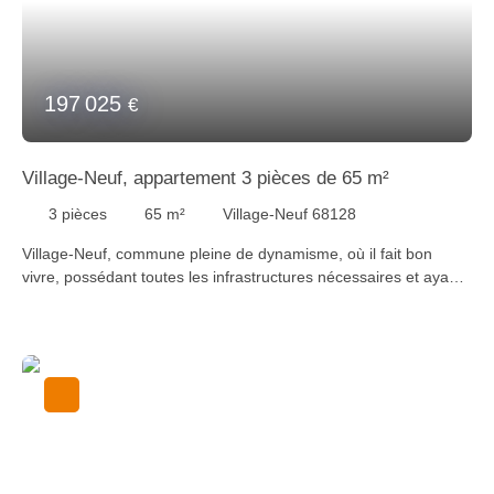
197 025
€
Village-Neuf, appartement 3 pièces de 65 m²
3
pièces
65
m²
Village-Neuf 68128
Village-Neuf, commune pleine de dynamisme, où il fait bon
vivre, possédant toutes les infrastructures nécessaires et ayant
une proximité idéale avec la frontière Suisse et Allemande. Idéal
investisseur ! Venez visiter cet appartement 3 pièces de 65 m²
comprenant 2 espaces de vie indépendants, 2 cuisines
entièrement équipées, 2 toilettes séparées. Chaque espace
dispose également de sa propre chambre parentale avec salle
de bain privative. Bien en copropriété : 8 lots. Charges
courantes : 3 000 €/an. Pas de procédures en cours. Pour plus
d’informations, veuillez contacter Laura au +33 (0)6 73 44 41 10
ou laura@staubimmo. com Suivez-nous sur Facebook,