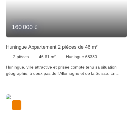
d’informations, veuillez contacter Laura au +33 (0)6 73 44 41 10
ou laura@staubimmo. com Suivez-nous sur Facebook,
Instagram et YouTube pour découvrir nos dernières
nouveautés.
160 000
€
Huningue Appartement 2 pièces de 46 m²
2
pièces
46.61
m²
Huningue 68330
Huningue, ville attractive et prisée compte tenu sa situation
géographie, à deux pas de l'Allemagne et de la Suisse. En
bordure du Rhin, visitez cet appartement 2 pièces de 46 m²
comprenant une entrée avec placard, une pièce de vie ouverte
sur une kitchenette aménagée et équipée donnant sur un une
terrasse, une chambre et une salle de bains avec wc. Une place
de parking privée sécurisée complète se logement. Spécial
investisseurs ! Appartement vendu avec un locataire. Bien en
copropriété : 55 appartements. Charges courantes : 740 €/an.
Pas de procédures en cours. Pour plus d’informations, veuillez
contacter Laura au +33 (0)6 73 44 41 10 ou laura@staubimmo.