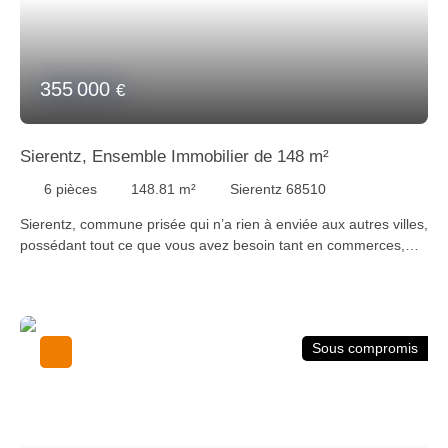
procédures en cours. Pour plus d’informations, veuillez
contacter Laura au +33 (0)6 73 44 41 10 ou laura@staubimmo.
com Suivez-nous sur Facebook, Instagram et YouTube pour
découvrir nos dernières nouveautés.
355 000
€
Sierentz, Ensemble Immobilier de 148 m²
6
pièces
148.81
m²
Sierentz 68510
Sierentz, commune prisée qui n’a rien à enviée aux autres villes,
possédant tout ce que vous avez besoin tant en commerces,
restaurants, loisirs et écoles, située à mi-chemin entre Saint-
Louis et Mulhouse. Découvrez cette maison de 148 m² de type
bi-famille comprenant deux appartements. Au rez-de-chaussée,
un appartement de 70 m² à rénover, comprenant une entrée, un
Sous compromis
salon, une cuisine, une chambre, salle de bains et un wc
séparé. Au 1er étage, un appartement duplex de 78 m²
comprenant une entrée, un salon, une cuisine équipée, un
bureau et l'accès au grenier. A l'étage, 3 chambres à couchers,
une salle de bains et un wc séparé. Chaque appartement