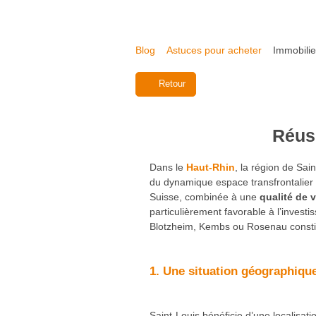
Blog
Astuces pour acheter
Immobilier
Retour
Réuss
Dans le
Haut-Rhin
, la région de Sai
du dynamique espace transfrontalier f
Suisse, combinée à une
qualité de v
particulièrement favorable à l’investi
Blotzheim, Kembs ou Rosenau consti
1. Une situation géographique
Saint-Louis bénéficie d’une localisat