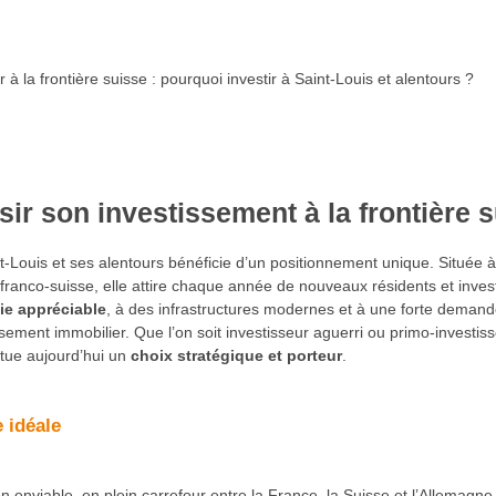
 à la frontière suisse : pourquoi investir à Saint-Louis et alentours ?
ir son investissement à la frontière 
nt-Louis et ses alentours bénéficie d’un positionnement unique. Située
ranco-suisse, elle attire chaque année de nouveaux résidents et invest
ie appréciable
, à des infrastructures modernes et à une forte demande
ssement immobilier. Que l’on soit investisseur aguerri ou primo-investis
tue aujourd’hui un
choix stratégique et porteur
.
 idéale
ion enviable, en plein carrefour entre la France, la Suisse et l’Allema