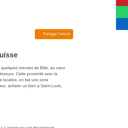
Partager l’article
suisse
 à quelques minutes de Bâle, au cœur
isseurs. Cette proximité avec la
 locative, en fait une zone
seur, acheter un bien à Saint-Louis,
gne. La commune est directement