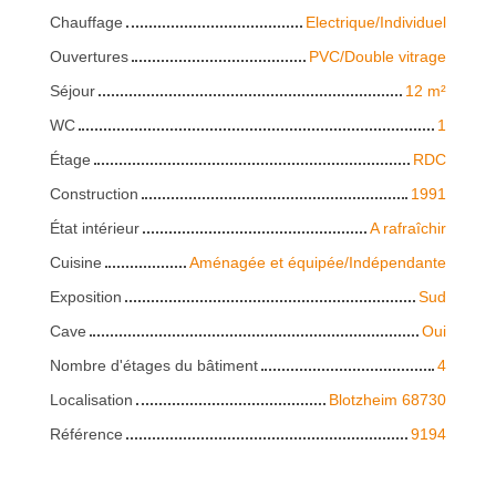
Chauffage
Electrique/Individuel
Ouvertures
PVC/Double vitrage
Séjour
12
m²
WC
1
Étage
RDC
Construction
1991
État intérieur
A rafraîchir
Cuisine
Aménagée et équipée/Indépendante
Exposition
Sud
Cave
Oui
Nombre d'étages du bâtiment
4
Localisation
Blotzheim 68730
Référence
9194