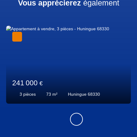
Vous apprécierez
également
241 000
€
3
pièces
73
m²
Huningue 68330