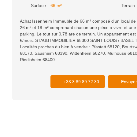
Surface
:
66
m²
Terrain
Achat Issenheim Immeuble de 66 m² composé d'un local de
26 m² et 18 m² comprenant chacun une pièce à vivre et une 
parking. Le tout sur 0,78 are de terrain. Un appartement est
€/mois. STAUB IMMOBILIER 68300 SAINT-LOUIS / BASEL Té
Localités proches du bien à vendre : Pfastatt 68120, Bourtzw
68170, Sausheim 68390, Wittenheim 68270, Mulhouse 6810
Riedisheim 68400
+33 3 89 89 72 30
Envoyer