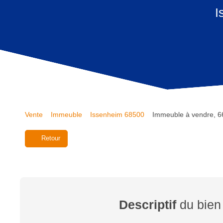
I
Vente
Immeuble
Issenheim 68500
Immeuble à vendre, 6
Retour
Descriptif
du bien