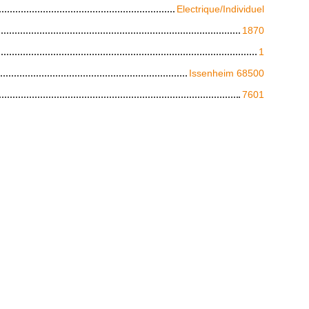
Electrique/Individuel
1870
1
Issenheim 68500
7601