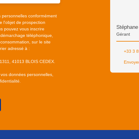
s personnelles conformément
 l'objet de prospection
Stéphan
s pouvez vous inscrire
Gérant
au démarchage téléphonique,
 consommation, sur le site
rier adressé à :
+33 3 8
S 61311, 41013 BLOIS CEDEX.
Envoyer
e vos données personnelles,
identialité
.