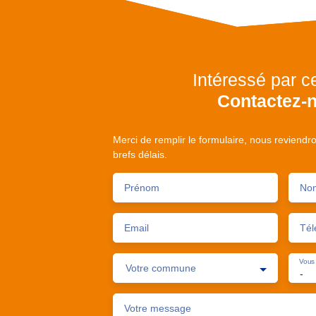
Intéressé par c
Contactez-
Merci de remplir le formulaire, nous reviendr
brefs délais.
Prénom
No
Email
Tél
Vous 
Votre commune
-
Votre message