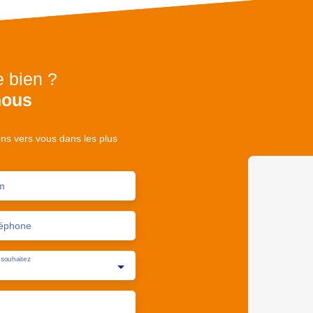
e bien ?
nous
ons vers vous dans les plus
m
éphone
souhaitez