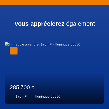
Vous apprécierez
également
285 700
€
176
m²
Huningue 68330