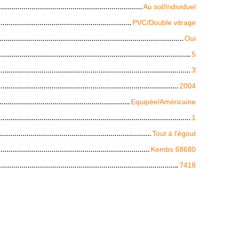
Au sol/Individuel
PVC/Double vitrage
Oui
5
3
2004
Equipée/Américaine
1
Tout à l'égout
Kembs 68680
7418