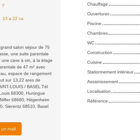
Chauffage
:
7
Ouvertures
:
13 a 22 ca
Piscine
Chambres
WC
grand salon séjour de 75
Construction
asse, une suite parentale
 une cave à vin, à la étage
Cuisine
parentale de 47 m² avec
Stationnement intérieur
reau, espace de rangement
out sur 13,22 ares de
Assainissement
AINT-LOUIS / BASEL Tél
Localisation
t-Louis 68300, Huningue
Niffer 68680, Hégenheim
Référence
, Sierentz 68510, Basel
 un mail