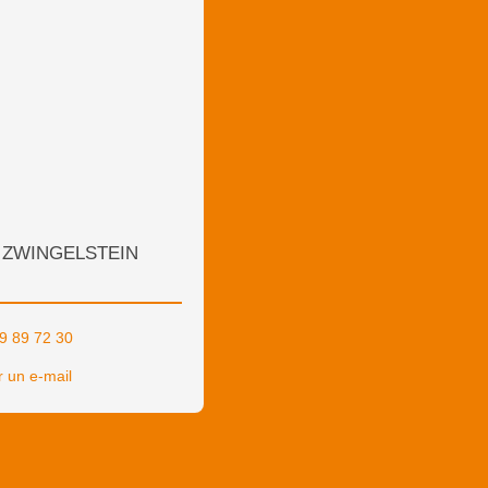
e ZWINGELSTEIN
9 89 72 30
 un e-mail