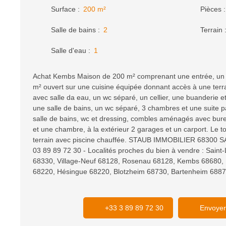
Surface
:
200
m²
Pièces
Salle de bains
:
2
Terrain
Salle d'eau
:
1
Achat Kembs Maison de 200 m² comprenant une entrée, un 
m² ouvert sur une cuisine équipée donnant accès à une terr
avec salle da eau, un wc séparé, un cellier, une buanderie et
une salle de bains, un wc séparé, 3 chambres et une suite 
salle de bains, wc et dressing, combles aménagés avec bu
et une chambre, à la extérieur 2 garages et un carport. Le t
terrain avec piscine chauffée. STAUB IMMOBILIER 68300 S
03 89 89 72 30 - Localités proches du bien à vendre : Sain
68330, Village-Neuf 68128, Rosenau 68128, Kembs 68680, 
68220, Hésingue 68220, Blotzheim 68730, Bartenheim 68870
+33 3 89 89 72 30
Envoyer