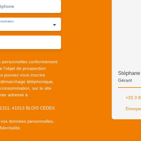
éphone
souhaitez
s personnelles conformément
 l'objet de prospection
Stéphan
s pouvez vous inscrire
Gérant
au démarchage téléphonique,
 consommation, sur le site
rier adressé à :
+33 3 8
S 61311, 41013 BLOIS CEDEX.
Envoyer
e vos données personnelles,
identialité
.