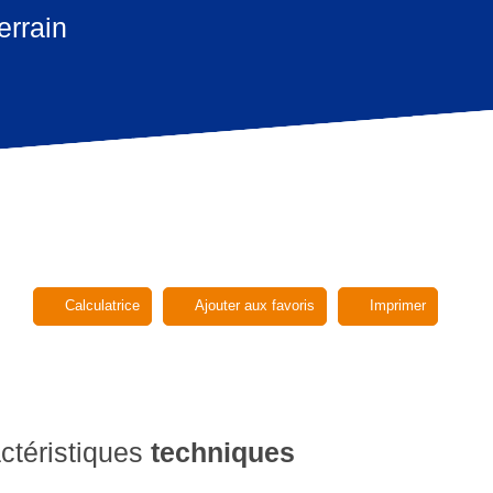
errain
Calculatrice
Ajouter aux favoris
Imprimer
ctéristiques
techniques